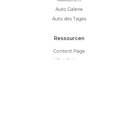
Auto Galerie
Auto des Tages
Ressourcen
Content Page
HTML5 Videos
Document Viewer
Galleries
Glossary
Thumbnails
Mehr Beispiele
Social Media