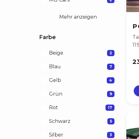
Mehr anzeigen
P
Farbe
Ta
11
Beige
2
2
Blau
7
Gelb
4
Grün
9
Rot
17
Schwarz
5
Silber
3