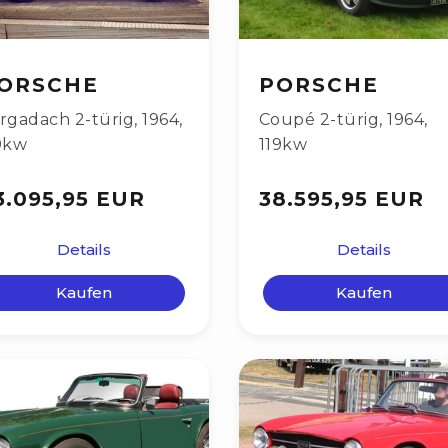
ORSCHE
PORSCHE
rgadach 2-türig
,
1964
,
Coupé 2-türig
,
1964
,
9kw
119kw
3.095,95 EUR
38.595,95 EUR
Details
Details
Kaufen
Kaufen