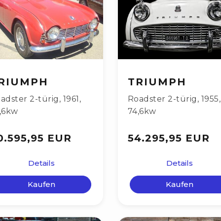
RIUMPH
TRIUMPH
adster 2-türig
,
1961
,
Roadster 2-türig
,
1955
,
,6kw
74,6kw
0.595,95 EUR
54.295,95 EUR
Details
Details
Kaufen
Kaufen