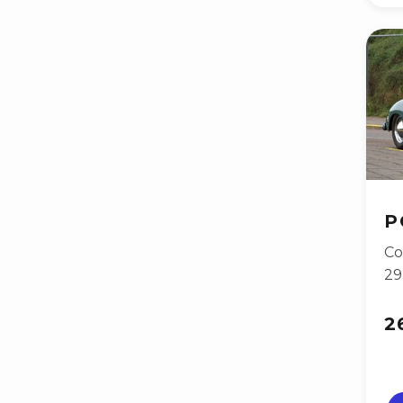
P
Co
2
2