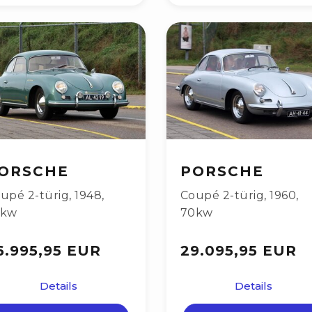
ORSCHE
PORSCHE
upé 2-türig
,
1948
,
Coupé 2-türig
,
1960
,
9kw
70kw
6.995,95 EUR
29.095,95 EUR
Details
Details