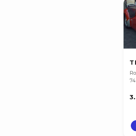
T
Ro
74
3