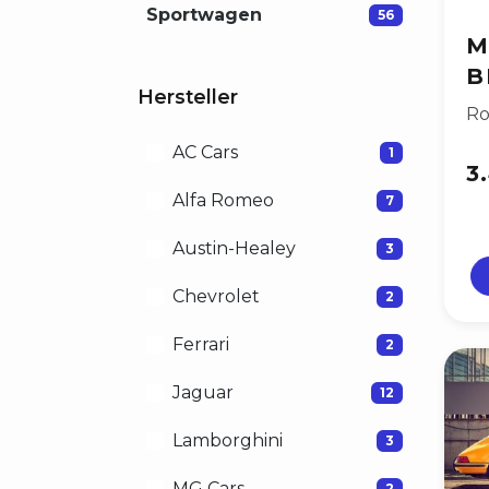
Sportwagen
56
M
B
Hersteller
Ro
AC Cars
1
3
Alfa Romeo
7
Austin-Healey
3
Chevrolet
2
Ferrari
2
Jaguar
12
Lamborghini
3
MG Cars
2