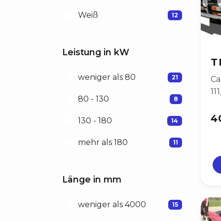
Weiß
12
Leistung in kW
T
weniger als 80
21
Ca
11
80 - 130
8
4
130 - 180
14
mehr als 180
11
Länge in mm
weniger als 4000
15