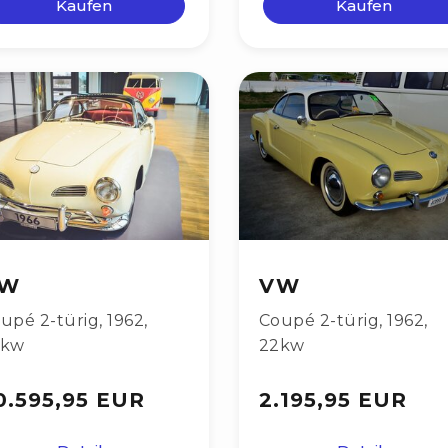
Kaufen
Kaufen
W
VW
upé 2-türig
,
1962
,
Coupé 2-türig
,
1962
,
2kw
22kw
0.595,95 EUR
2.195,95 EUR