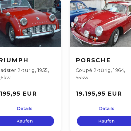
RIUMPH
PORSCHE
adster 2-türig
,
1955
,
Coupé 2-türig
,
1964
,
,6kw
55kw
.195,95 EUR
19.195,95 EUR
Details
Details
Kaufen
Kaufen