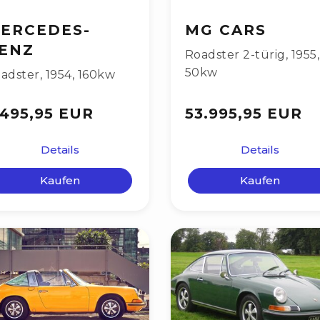
ERCEDES-
MG CARS
ENZ
Roadster 2-türig
,
1955
,
50kw
adster
,
1954
,
160kw
.495,95 EUR
53.995,95 EUR
Details
Details
Kaufen
Kaufen