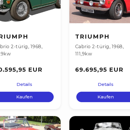
RIUMPH
TRIUMPH
brio 2-türig
,
1968
,
Cabrio 2-türig
,
1968
,
1,9kw
111,9kw
0.595,95 EUR
69.695,95 EUR
Details
Details
Kaufen
Kaufen