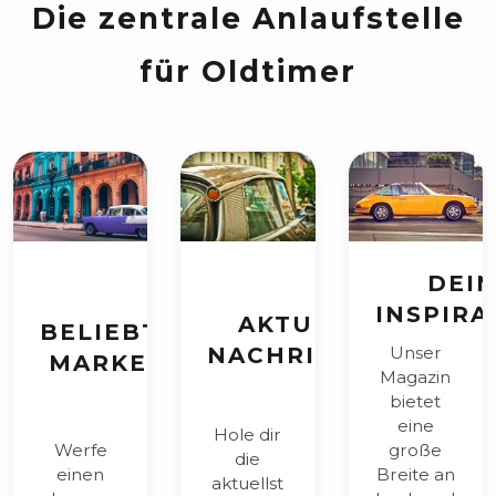
für Oldtimer
DEI
INSPIRA
AKTUELLE
BELIEBTE
NACHRICHTEN
Unser
MARKEN
Magazin
bietet
eine
Hole dir
Werfe
große
die
einen
Breite an
aktuellst
kurzen
hochqual
en
Blick auf
itativen
Nachrich