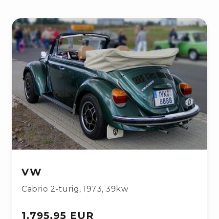
VW
Cabrio 2-türig
,
1973
,
39kw
1.795,95 EUR