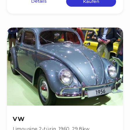
Details
Kaufen
VW
Limousine 2-türig
,
1960
,
29,8kw