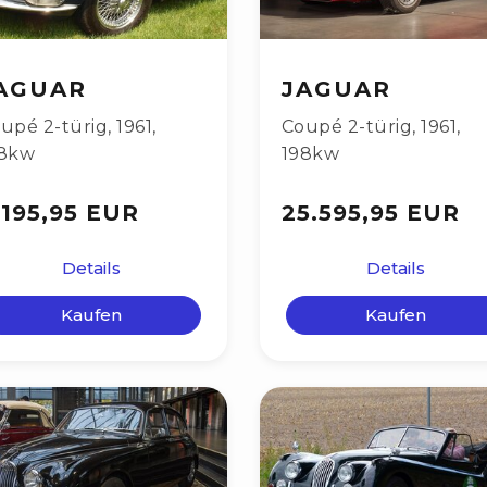
AGUAR
JAGUAR
upé 2-türig
,
1961
,
Coupé 2-türig
,
1961
,
8kw
198kw
.195,95 EUR
25.595,95 EUR
Details
Details
Kaufen
Kaufen