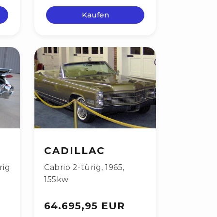
Kaufen
CADILLAC
rig
Cabrio 2-türig
,
1965
,
155kw
64.695,95 EUR