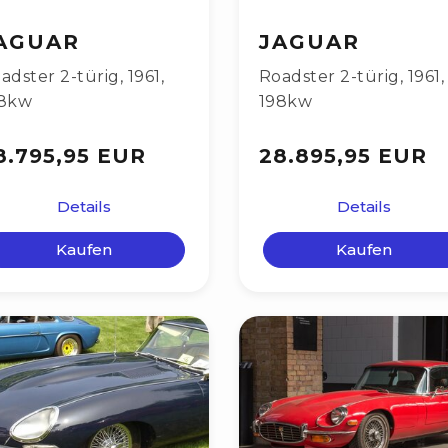
AGUAR
JAGUAR
adster 2-türig
,
1961
,
Roadster 2-türig
,
1961
,
8kw
198kw
8.795,95 EUR
28.895,95 EUR
Details
Details
Kaufen
Kaufen