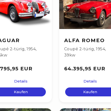
AGUAR
ALFA ROMEO
upé 2-türig
,
1954
,
Coupé 2-türig
,
1954
,
6kw
39kw
.795,95 EUR
64.395,95 EUR
Details
Details
Kaufen
Kaufen