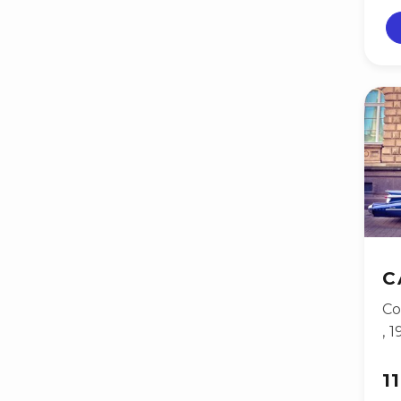
C
Co
,
1
1