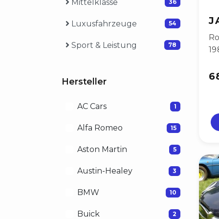
Mittelklasse
36
J
Luxusfahrzeuge
54
Ro
Sport & Leistung
78
19
6
Hersteller
AC Cars
1
Alfa Romeo
15
Aston Martin
5
Austin-Healey
3
BMW
10
Buick
2