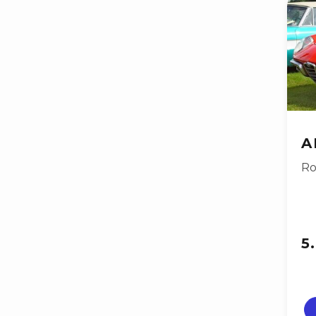
A
Ro
5