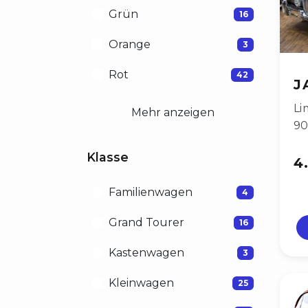
Grün
16
Orange
3
Rot
42
J
Li
Mehr anzeigen
9
Klasse
4
Familienwagen
4
Grand Tourer
16
Kastenwagen
3
Kleinwagen
25