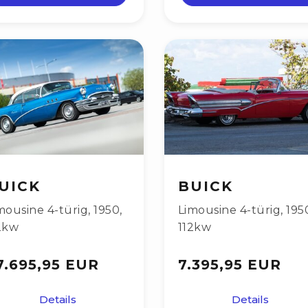
UICK
BUICK
mousine 4-türig
,
1950
,
Limousine 4-türig
,
195
2kw
112kw
7.695,95 EUR
7.395,95 EUR
Details
Details