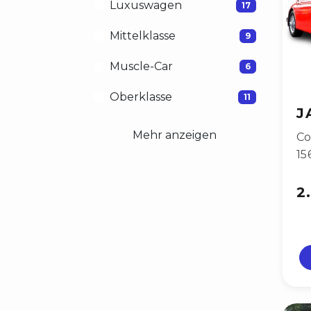
Luxuswagen
17
Mittelklasse
9
Muscle-Car
6
Oberklasse
11
J
Mehr anzeigen
Co
15
2