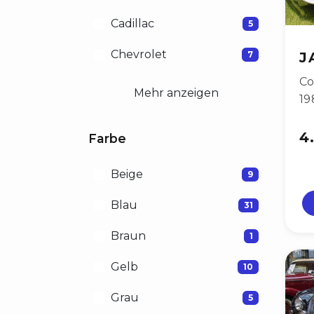
Cadillac
5
Chevrolet
7
J
Co
Mehr anzeigen
19
4
Farbe
Beige
9
Blau
31
Braun
1
Gelb
10
Grau
5