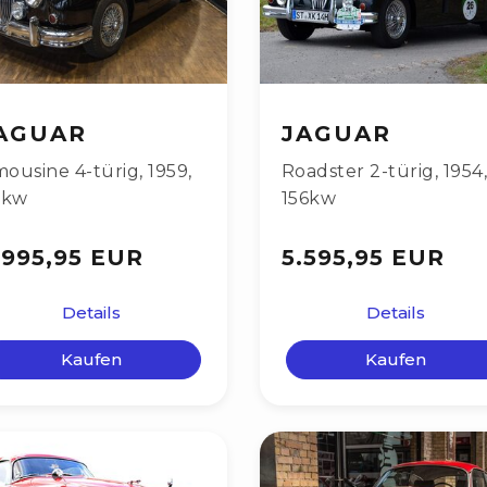
AGUAR
JAGUAR
mousine 4-türig
,
1959
,
Roadster 2-türig
,
1954
0kw
156kw
.995,95 EUR
5.595,95 EUR
Details
Details
Kaufen
Kaufen