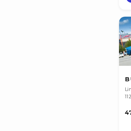
B
Li
11
4