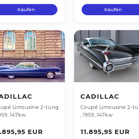
Kaufen
Kaufen
ADILLAC
CADILLAC
upé Limousine 2-türig
Coupé Limousine 2-tü
959
,
147kw
,
1959
,
147kw
1.895,95 EUR
11.895,95 EUR