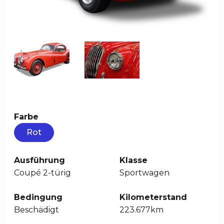
Farbe
Rot
Ausführung
Klasse
Coupé 2-türig
Sportwagen
Bedingung
Kilometerstand
Beschädigt
223.677km