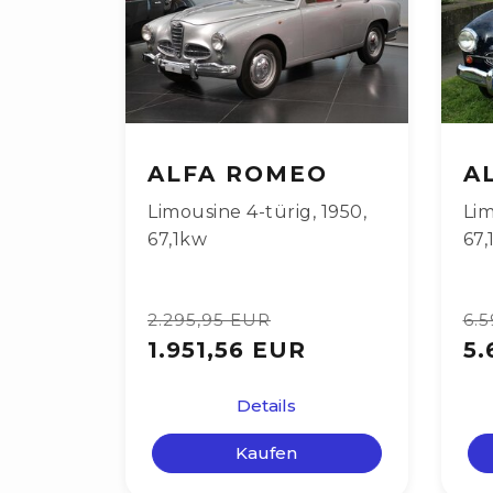
ALFA ROMEO
A
Limousine 4-türig
,
1950
,
Lim
67,1kw
67,
2.295,95 EUR
6.
1.951,56 EUR
5.
Details
Kaufen