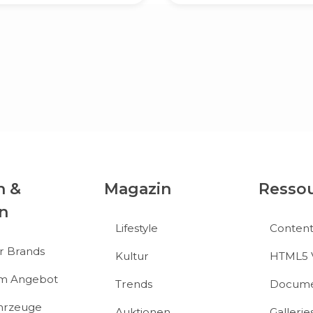
n &
Magazin
Resso
n
Lifestyle
Conten
r Brands
Kultur
HTML5 
im Angebot
Trends
Docume
hrzeuge
Auktionen
Gallerie