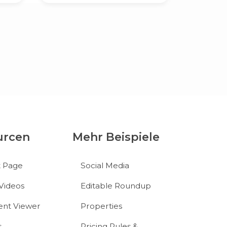
urcen
Mehr Beispiele
t Page
Social Media
Videos
Editable Roundup
nt Viewer
Properties
s
Pricing Rules &