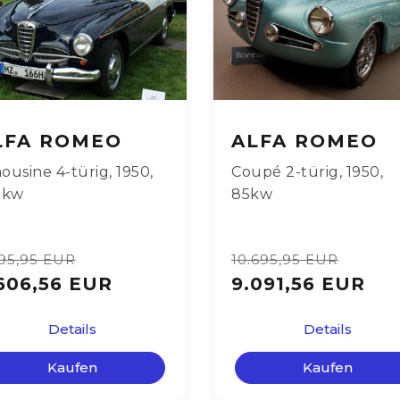
LFA ROMEO
ALFA ROMEO
ousine 4-türig
,
1950
,
Coupé 2-türig
,
1950
,
1kw
85kw
595,95 EUR
10.695,95 EUR
606,56 EUR
9.091,56 EUR
Details
Details
Kaufen
Kaufen