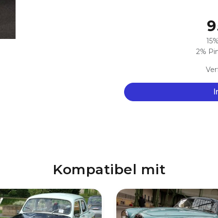
9
15%
2% Pim
Ver
I
Kompatibel mit