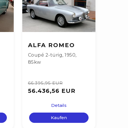
ALFA ROMEO
Coupé 2-türig
,
1950
,
85kw
66.395,95 EUR
56.436,56 EUR
Details
Kaufen