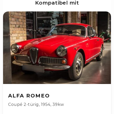
Kompatibel mit
ALFA ROMEO
Coupé 2-türig
,
1954
,
39kw