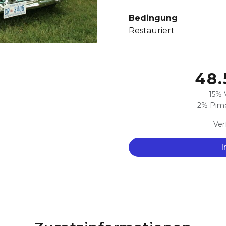
Bedingung
Restauriert
48.
15% 
2% Pimc
Ver
I