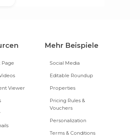
urcen
Mehr Beispiele
t Page
Social Media
Videos
Editable Roundup
nt Viewer
Properties
s
Pricing Rules &
Vouchers
y
Personalization
ails
Terms & Conditions