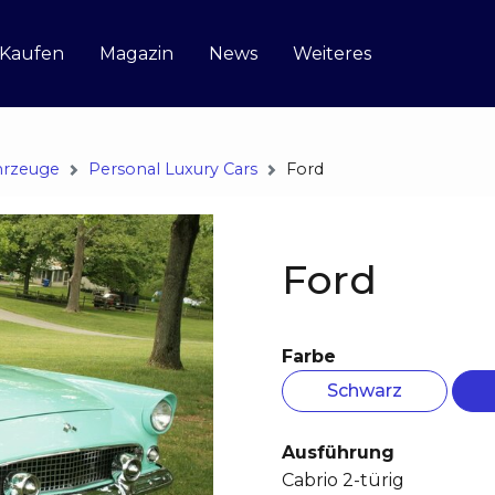
 Kaufen
Magazin
News
Weiteres
hrzeuge
Personal Luxury Cars
Ford
Ford
Farbe
Schwarz
Ausführung
Cabrio 2-türig