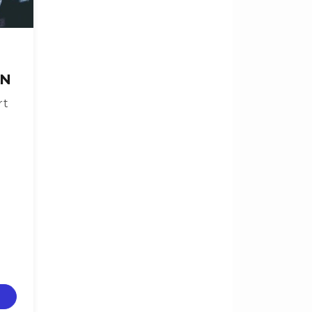
EN
rt