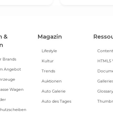
n &
Magazin
Resso
n
Lifestyle
Conten
r Brands
Kultur
HTML5 
im Angebot
Trends
Docume
hrzeuge
Auktionen
Gallerie
klasse Wagen
Auto Galerie
Glossar
der
Auto des Tages
Thumbn
hutzscheiben