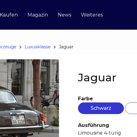
 Kaufen
Magazin
News
Weiteres
hrzeuge
Luxusklasse
Jaguar
Jaguar
Farbe
Schwarz
Ausführung
Limousine 4-türig