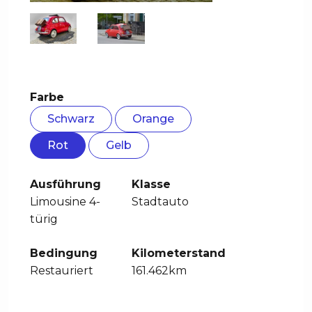
Farbe
Schwarz
Orange
Rot
Gelb
Ausführung
Klasse
Limousine 4-
Stadtauto
türig
Bedingung
Kilometerstand
Restauriert
161.462km