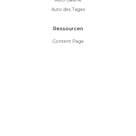
Auto des Tages
Ressourcen
Content Page
HTML5 Videos
Document Viewer
Galleries
Glossary
Thumbnails
Mehr Beispiele
Social Media
Editable Roundup