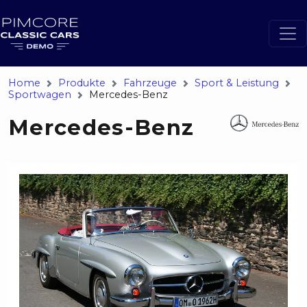
Home
Produkte
Fahrzeuge
Sport & Leistung
Sportwagen
Mercedes-Benz
Mercedes-Benz