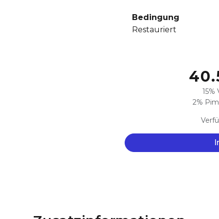
Bedingung
Restauriert
40.
15% 
2% Pimc
Verfü
I