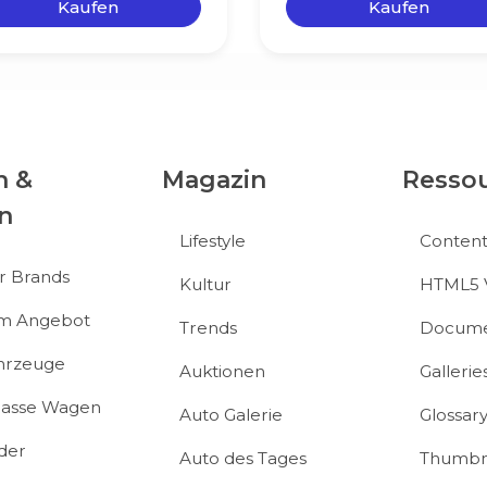
Kaufen
Kaufen
n &
Magazin
Resso
n
Lifestyle
Conten
r Brands
Kultur
HTML5 
im Angebot
Trends
Docume
hrzeuge
Auktionen
Gallerie
klasse Wagen
Auto Galerie
Glossar
der
Auto des Tages
Thumbn