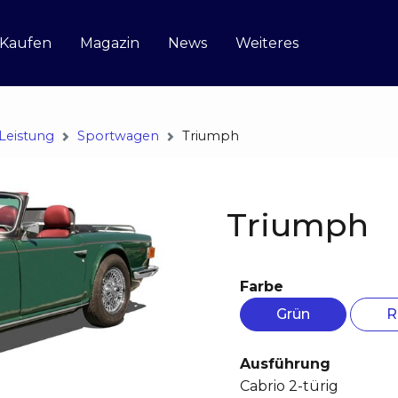
 Kaufen
Magazin
News
Weiteres
Leistung
Sportwagen
Triumph
Triumph
Farbe
Grün
R
Ausführung
Cabrio 2-türig