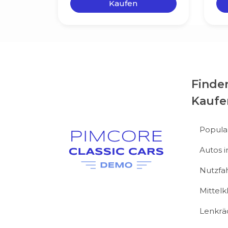
Kaufen
Finde
Kaufe
Popula
Autos 
Nutzfa
Mittel
Lenkrä