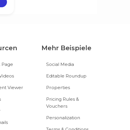
urcen
Mehr Beispiele
t Page
Social Media
Videos
Editable Roundup
nt Viewer
Properties
s
Pricing Rules &
Vouchers
y
Personalization
ails
Terms & Conditions