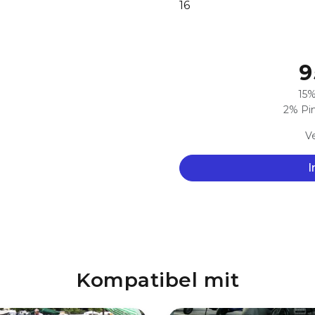
16
9
15%
2% Pim
Ve
I
Kompatibel mit