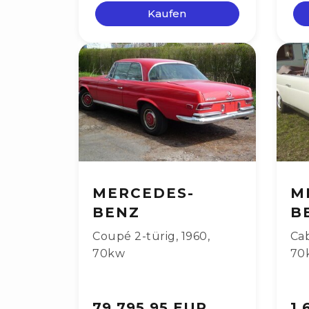
Kaufen
MERCEDES-
M
BENZ
B
Coupé 2-türig
,
1960
,
Cab
70kw
70
79.795,95 EUR
1.