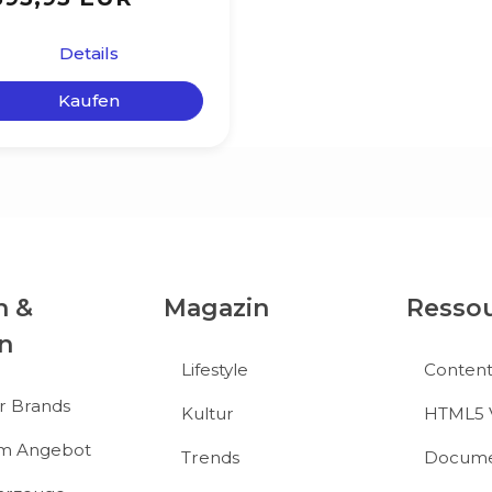
Details
Kaufen
n &
Magazin
Resso
n
Lifestyle
Conten
r Brands
Kultur
HTML5 
im Angebot
Trends
Docume