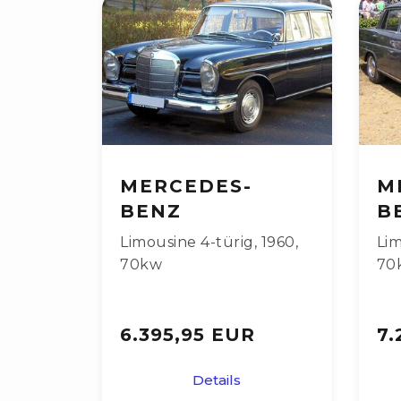
MERCEDES-
M
BENZ
B
Limousine 4-türig
,
1960
,
Lim
70kw
70
6.395,95 EUR
7.
Details