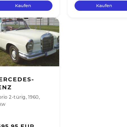
Kaufen
Kaufen
ERCEDES-
ENZ
rio 2-türig
,
1960
,
kw
695,95 EUR