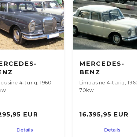
ERCEDES-
MERCEDES-
ENZ
BENZ
ousine 4-türig
,
1960
,
Limousine 4-türig
,
196
kw
70kw
295,95 EUR
16.395,95 EUR
Details
Details