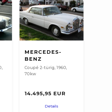
MERCEDES-
BENZ
0
,
Coupé 2-türig
,
1960
,
70kw
14.495,95 EUR
Details