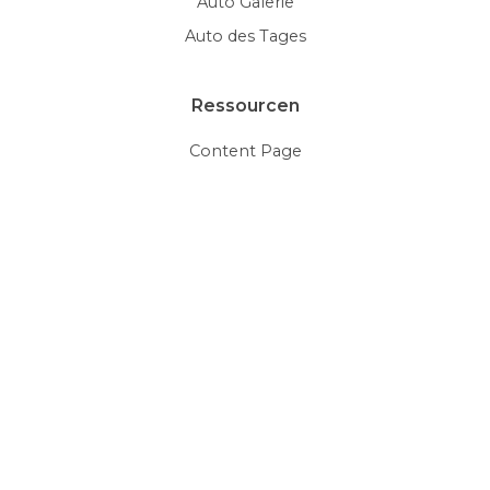
Auto Galerie
Auto des Tages
Ressourcen
Content Page
HTML5 Videos
Document Viewer
Galleries
Glossary
Thumbnails
Mehr Beispiele
Social Media
Editable Roundup