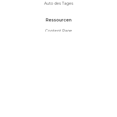
Auto des Tages
Ressourcen
Content Page
HTML5 Videos
Document Viewer
Galleries
Glossary
Thumbnails
Mehr Beispiele
Social Media
Editable Roundup
Properties